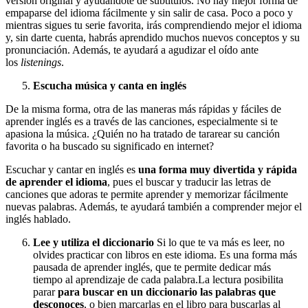
versión original y ayudándote de subtítulos. No hay mejor forma de
empaparse del idioma fácilmente y sin salir de casa. Poco a poco y
mientras sigues tu serie favorita, irás comprendiendo mejor el idioma
y, sin darte cuenta, habrás aprendido muchos nuevos conceptos y su
pronunciación. Además, te ayudará a agudizar el oído ante
los
listenings
.
Escucha música y canta en inglés
De la misma forma, otra de las maneras más rápidas y fáciles de
aprender inglés es a través de las canciones, especialmente si te
apasiona la música. ¿Quién no ha tratado de tararear su canción
favorita o ha buscado su significado en internet?
Escuchar y cantar en inglés es
una forma muy divertida y rápida
de aprender el idioma
, pues el buscar y traducir las letras de
canciones que adoras te permite aprender y memorizar fácilmente
nuevas palabras. Además, te ayudará también a comprender mejor el
inglés hablado.
Lee y utiliza el diccionario
Si lo que te va más es leer, no
olvides practicar con libros en este idioma. Es una forma más
pausada de aprender inglés, que te permite dedicar más
tiempo al aprendizaje de cada palabra.La lectura posibilita
parar
para buscar en un diccionario las palabras que
desconoces
, o bien marcarlas en el libro para buscarlas al